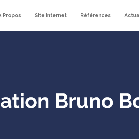
A Propos
Site Internet
Références
Actua
ation Bruno B