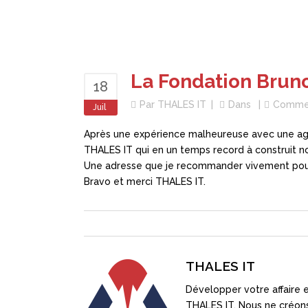
La Fondation Brun
18
Par
THALES IT
Dans
Commen
Juil
Après une expérience malheureuse avec une age
THALES IT qui en un temps record à construit no
Une adresse que je recommander vivement pour 
Bravo et merci THALES IT.
THALES IT
Développer votre affaire e
THALES IT. Nous ne créons