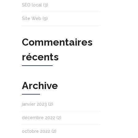
SEO local
(3)
Site Web
(9)
Commentaires
récents
Archive
janvier 2023
(2)
décembre 2022
(2)
octobre 2022
(2)