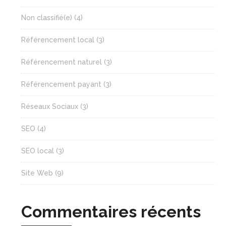
Non classifié(e)
(4)
Référencement local
(3)
Référencement naturel
(3)
Référencement payant
(3)
Réseaux Sociaux
(3)
SEO
(4)
SEO local
(3)
Site Web
(9)
Commentaires récents