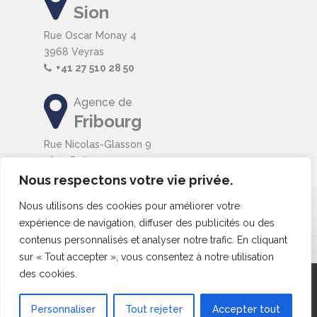
Sion
Rue Oscar Monay 4
3968 Veyras
+41 27 510 28 50
Agence de
Fribourg
Rue Nicolas-Glasson 9
1630 Bulle
+41 26 510 28 50
Nous respectons votre vie privée.
Nous utilisons des cookies pour améliorer votre
expérience de navigation, diffuser des publicités ou des
contenus personnalisés et analyser notre trafic. En cliquant
sur « Tout accepter », vous consentez à notre utilisation
des cookies.
Copyright © 2019 THALES IT SARL. Tous droits réservés.
♥
Personnaliser
Tout rejeter
Accepter tout
Une réalisation par
THALES IT
avec