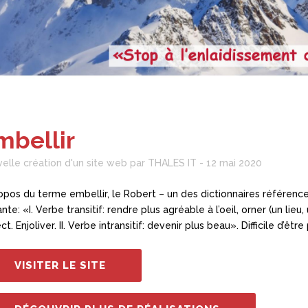
mbellir
elle création d'un site web par THALES IT - 12 mai 2020
opos du terme embellir, le Robert – un des dictionnaires référence
ante: «I. Verbe transitif: rendre plus agréable à l’oeil, orner (un lie
t. Enjoliver. II. Verbe intransitif: devenir plus beau». Difficile d’être
VISITER LE SITE