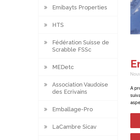
Emibayts Properties
HTS
Fédération Suisse de
Scrabble FSSc
E
MEDetc
Nouv
Association Vaudoise
A pr
des Ecrivains
suiv
aspec
Emballage-Pro
LaCambre Sicav