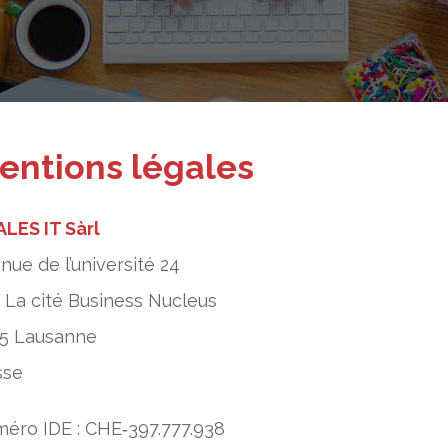
entions légales
LES IT Sàrl
nue de l’université 24
 La cité Business Nucleus
5 Lausanne
sse
éro IDE : CHE‑397.777.938